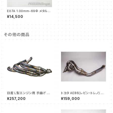
E07A 1.00mm-69Φ メタルヘ
ッドガスケット
¥14,500
その他の商品
日産 L型エンジン用 手曲げ 6-
トヨタ AE86(レビン・トレノ) エ
3-2モデル エキゾーストマニホ
キゾーストマニホールド タコ足
¥257,200
¥159,000
ールド 48.6Φ
(42.7Φ → 60Φ)