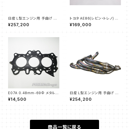
日産 L型エンジン用 手曲げ 6-
トヨタ AE86(レビン・トレノ) エ
3-2モデル エキゾーストマニホ
キゾーストマニホールド タコ足
¥257,200
¥169,000
ールド 48.6Φ
(45Φ → 60Φ)
E07A 0.48mm-69Φ メタルヘ
日産 L型エンジン用 手曲げ 6-
ッドガスケット
3-2モデル エキゾーストマニホ
¥14,500
¥254,200
ールド 45Φ
商品一覧に戻る