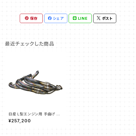
保存
シェア
LINE
ポスト
最近チェックした商品
日産 L型エンジン用 手曲げ 6-
3-2モデル エキゾーストマニホ
¥257,200
ールド 48.6Φ