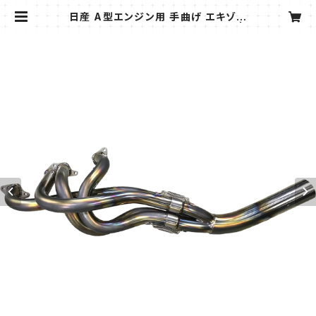
日産 A型エンジン用 手曲げ エキゾー
ストマニホールド 42.7Φ→60Φ |
プライムガレージ