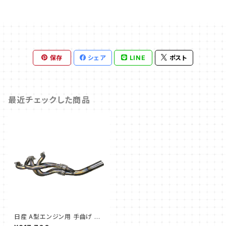
保存
シェア
LINE
ポスト
最近チェックした商品
日産 A型エンジン用 手曲げ エ
キゾーストマニホールド 42.7Φ