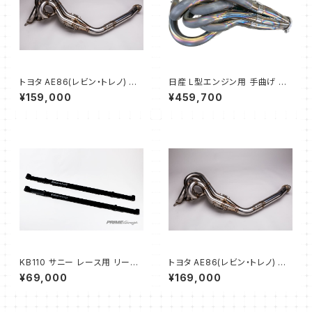
トヨタ AE86(レビン・トレノ) エ
日産 L型エンジン用 手曲げ 6-
キゾーストマニホールド タコ足
1モデル フル等長 エキゾースト
¥159,000
¥459,700
(42.7Φ → 60Φ)
マニホールド タコ足
KB110 サニー レース用 リーフ
トヨタ AE86(レビン・トレノ) エ
スプリング 板バネ (74年レース
キゾーストマニホールド タコ足
¥69,000
¥169,000
TS仕様)
(45Φ → 60Φ)